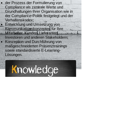
der Prozess der Formulierung von
Compliance als zentrale Werte und
Grundhaltungen Ihrer Organisation wie in
der Compliance-Politik festgelegt und der
Verhaltenskodex;
Entwicklung und Umsetzung von
Kommunikationskonzepten für Ihre
Mitarbeiter, Kunden, Lieferanten,
Investoren und anderen Stakeholdern;
Konzeption und Durchführung von
maßgeschneiderten Präsenztrainings
sowie standardisierte E-Learning-
Lösungen.