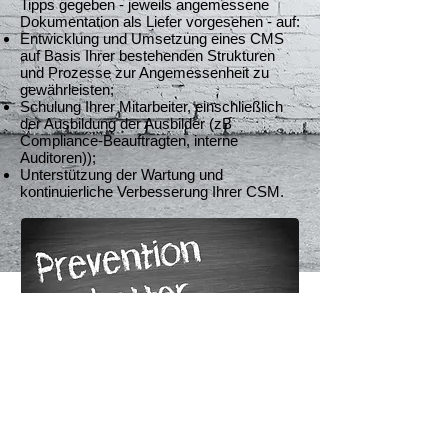
Tipps gegeben - jeweils angemessene
Dokumentation als Liefer vorgesehen - auf:
Entwicklung und Umsetzung eines CMS
auf Basis Ihrer bestehenden Strukturen
und Prozesse zur Angemessenheit zu
gewährleisten;
Schulung Ihrer Mitarbeiter, einschließlich
der Ausbildung der Ausbilder (zB
Compliance-Beauftragten, interne
Auditoren));
Unterstützung der Wartung und
kontinuierliche Verbesserung Ihrer CSM.